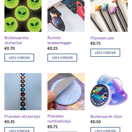
Buitenaardse
Ruimte
Planeten pen
stuiterbal
boekenlegger
€
0.75
€
0.70
€
0.25
LEES VERDER
LEES VERDER
LEES VERDER
Planeten
Planeten stickertjes
Buitenaards slijm
notitieblokje
€
0.35
€
0.50
€
0.75
LEES VERDER
LEES VERDER