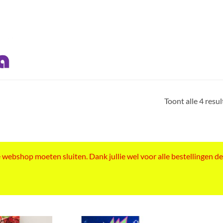
Toont alle 4 resu
ebshop moeten sluiten. Dank jullie wel voor alle bestellingen de