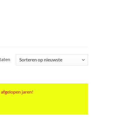
Gesorteerd
ltaten
op
nieuwste
 afgelopen jaren!