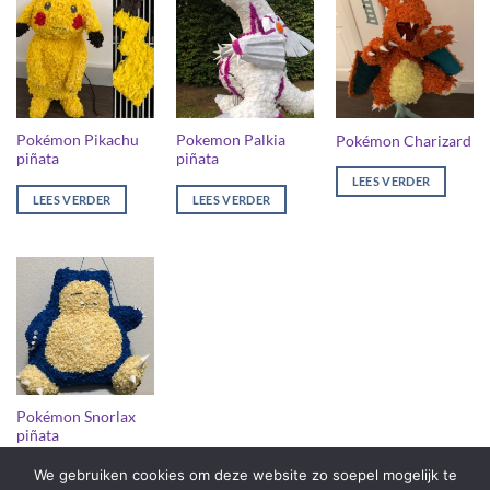
Pokémon Pikachu
Pokemon Palkia
Pokémon Charizard
piñata
piñata
LEES VERDER
LEES VERDER
LEES VERDER
Pokémon Snorlax
piñata
We gebruiken cookies om deze website zo soepel mogelijk te
LEES VERDER