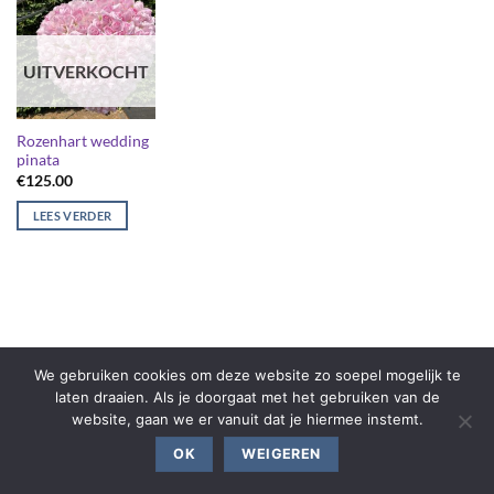
UITVERKOCHT
Rozenhart wedding
pinata
€
125.00
LEES VERDER
We gebruiken cookies om deze website zo soepel mogelijk te
laten draaien. Als je doorgaat met het gebruiken van de
website, gaan we er vanuit dat je hiermee instemt.
OK
WEIGEREN