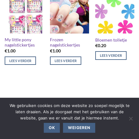
My little pony
Frozen
Bloemen tolletje
nagelstickertjes
nagelstickertjes
€
0.20
€
1.00
€
1.00
LEES VERDER
LEES VERDER
LEES VERDER
We gebruiken cookies om deze website zo soepel mogelijk te
laten draaien. Als je doorgaat met het gebruiken van de
website, gaan we er vanuit dat je hiermee instemt.
OK
WEIGEREN