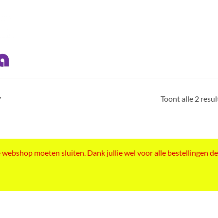
Toont alle 2 resu
”
ebshop moeten sluiten. Dank jullie wel voor alle bestellingen de