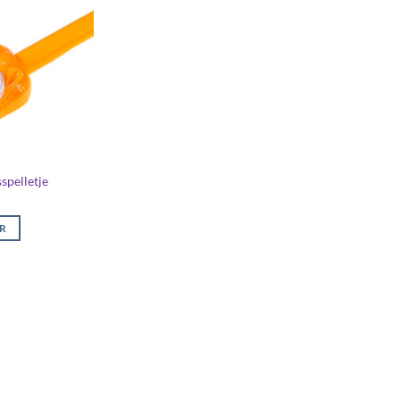
spelletje
ER