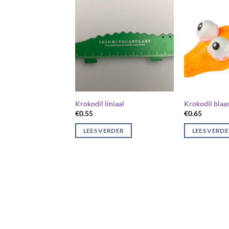
Krokodil liniaal
Krokodil blaas
€
0.55
€
0.65
LEES VERDER
LEES VERD