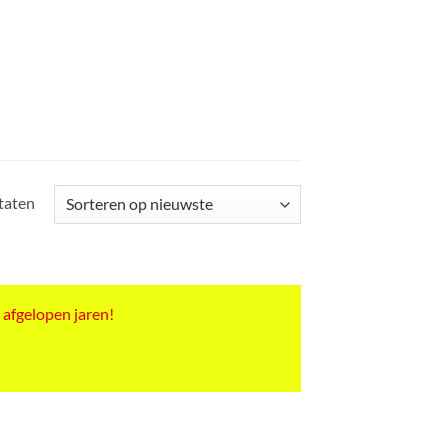
Gesorteerd
ltaten
op
nieuwste
 afgelopen jaren!