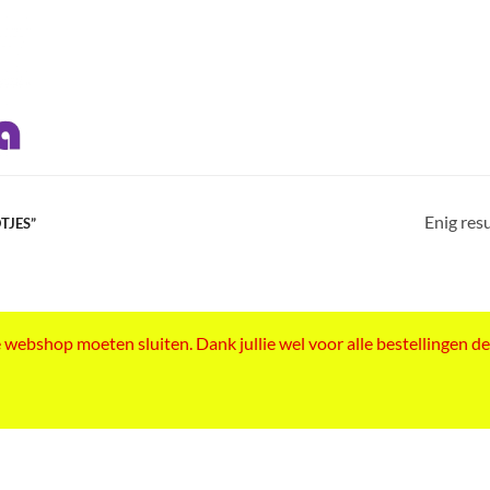
Enig res
TJES”
ebshop moeten sluiten. Dank jullie wel voor alle bestellingen de