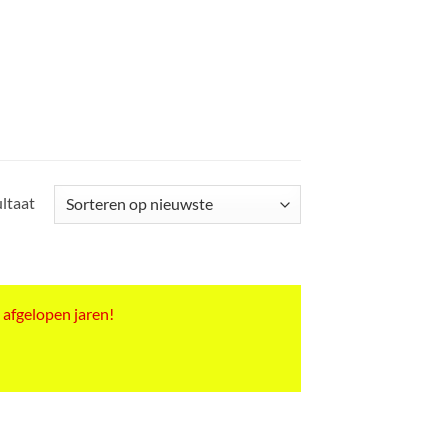
ultaat
 afgelopen jaren!