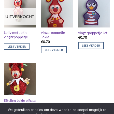
UITVERKOCHT
Lolly met Jokie
vingerpoppetje
vingerpoppetje Jet
vingerpoppetje
Jokie
€
0.70
€
0.70
LEES VERDER
LEES VERDER
LEES VERDER
Efteling Jokie piñata
We gebruiken cookies om deze website zo soepel mogelijk te
LEES VERDER