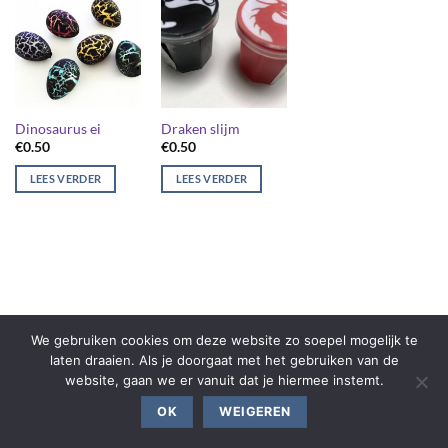
Dinosaurus ei
Draken slijm
€
0.50
€
0.50
LEES VERDER
LEES VERDER
We gebruiken cookies om deze website zo soepel mogelijk te
laten draaien. Als je doorgaat met het gebruiken van de
website, gaan we er vanuit dat je hiermee instemt.
OK
WEIGEREN