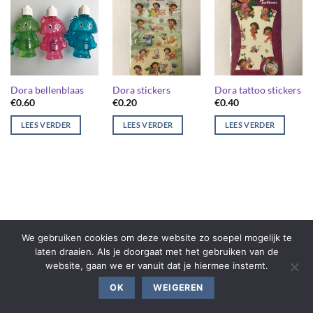
Dora bellenblaas
Dora stickers
Dora tattoo stickers
€
0.60
€
0.20
€
0.40
LEES VERDER
LEES VERDER
LEES VERDER
We gebruiken cookies om deze website zo soepel mogelijk te
laten draaien. Als je doorgaat met het gebruiken van de
website, gaan we er vanuit dat je hiermee instemt.
OK
WEIGEREN