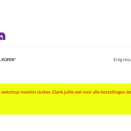
Enig res
 KOPEN”
ebshop moeten sluiten. Dank jullie wel voor alle bestellingen de