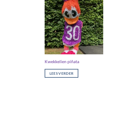
Kwekkelien piñata
LEES VERDER