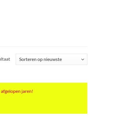
ultaat
 afgelopen jaren!