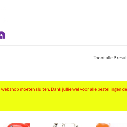
Toont alle 9 resu
ebshop moeten sluiten. Dank jullie wel voor alle bestellingen de