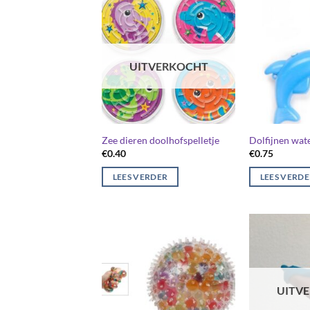
UITVERKOCHT
Zee dieren doolhofspelletje
Dolfijnen wate
€
0.40
€
0.75
LEES VERDER
LEES VERD
UITV