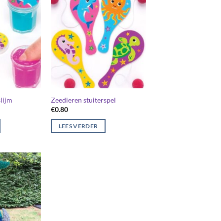
slijm
Zeedieren stuiterspel
€
0.80
LEES VERDER