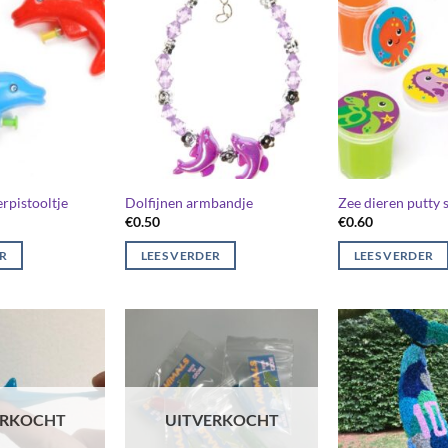
rpistooltje
Dolfijnen armbandje
Zee dieren putty 
€
0.50
€
0.60
ER
LEES VERDER
LEES VERDER
ERKOCHT
UITVERKOCHT