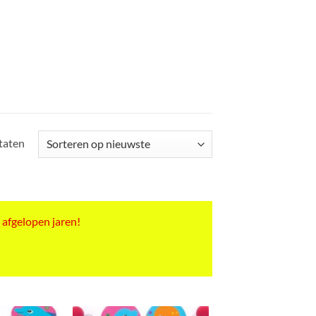
Gesorteerd
ltaten
op
nieuwste
 afgelopen jaren!