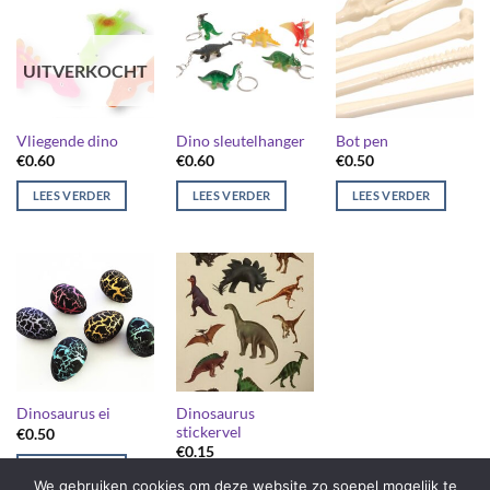
UITVERKOCHT
Vliegende dino
Dino sleutelhanger
Bot pen
€
0.60
€
0.60
€
0.50
LEES VERDER
LEES VERDER
LEES VERDER
Dinosaurus
Dinosaurus ei
stickervel
€
0.50
€
0.15
LEES VERDER
We gebruiken cookies om deze website zo soepel mogelijk te
LEES VERDER