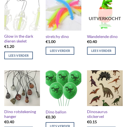
UITVERKOCHT
Glow in the dark
stretchy dino
Wandelende dino
dieren skelet
€
1.00
€
0.40
€
1.20
LEES VERDER
LEES VERDER
LEES VERDER
Dino rotstekening
Dinosaurus
Dino ballon
hanger
stickervel
€
0.30
€
0.40
€
0.15
LEES VERDER