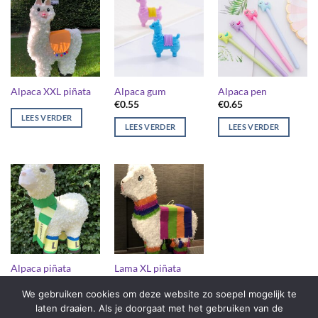
Alpaca XXL piñata
Alpaca gum
Alpaca pen
€
0.55
€
0.65
LEES VERDER
LEES VERDER
LEES VERDER
Alpaca piñata
Lama XL piñata
We gebruiken cookies om deze website zo soepel mogelijk te
LEES VERDER
LEES VERDER
laten draaien. Als je doorgaat met het gebruiken van de