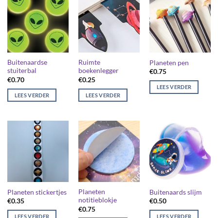
Buitenaardse
Ruimte
Planeten pen
stuiterbal
boekenlegger
€
0.75
€
0.70
€
0.25
LEES VERDER
LEES VERDER
LEES VERDER
Planeten
Planeten stickertjes
Buitenaards slijm
notitieblokje
€
0.35
€
0.50
€
0.75
LEES VERDER
LEES VERDER