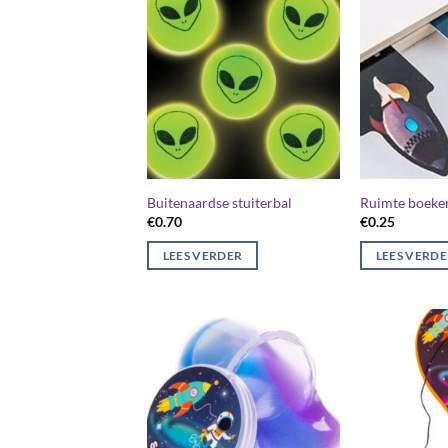
Buitenaardse stuiterbal
Ruimte boeke
€
0.70
€
0.25
LEES VERDER
LEES VERD