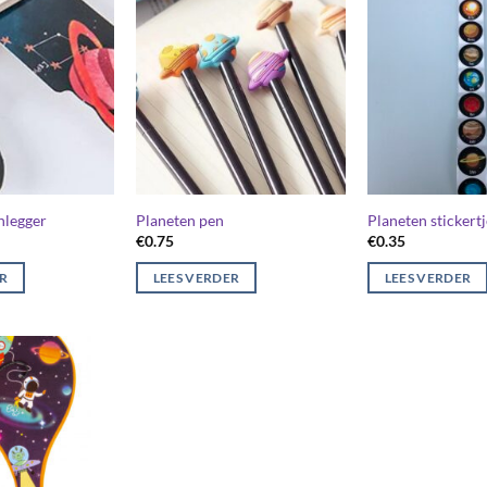
nlegger
Planeten pen
Planeten stickertj
€
0.75
€
0.35
ER
LEES VERDER
LEES VERDER