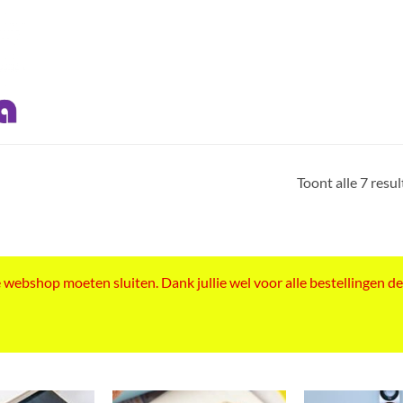
Toont alle 7 resu
ebshop moeten sluiten. Dank jullie wel voor alle bestellingen de