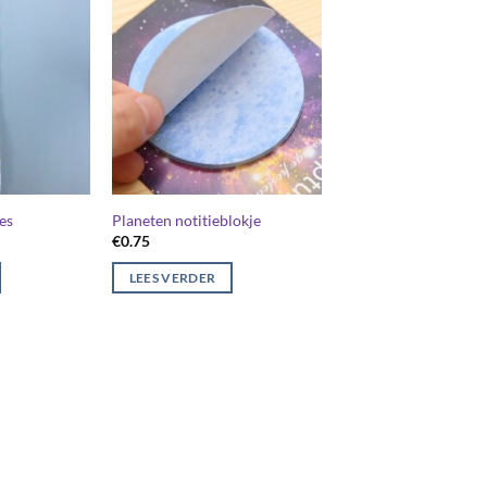
es
Planeten notitieblokje
€
0.75
LEES VERDER