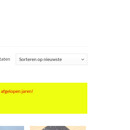
Gesorteerd
ltaten
op
nieuwste
 afgelopen jaren!