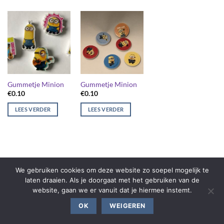
Gummetje Minion
Gummetje Minion
€
0.10
€
0.10
LEES VERDER
LEES VERDER
We gebruiken cookies om deze website zo soepel mogelijk te
laten draaien. Als je doorgaat met het gebruiken van de
website, gaan we er vanuit dat je hiermee instemt.
OK
WEIGEREN