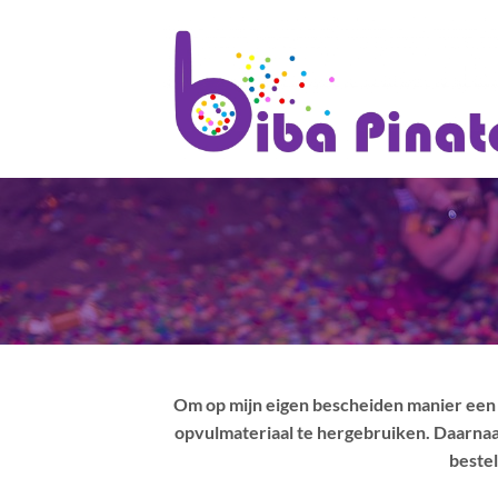
Ga
naar
inhoud
Om op mijn eigen bescheiden manier een s
opvulmateriaal te hergebruiken. Daarnaast 
bestel