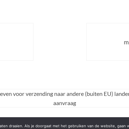
0
m
ieven voor verzending naar andere (buiten EU) lande
aanvraag
ten draaien. Als je doorgaat met het gebruiken van de website, gaan w