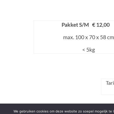
Pakket S/M € 12,0
max. 100 x 70 x 58 cm
< 5kg
Tar
We gebruiken cookies om deze website zo soepel mogelijk te la