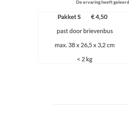
De ervaring heeft geleerd
Pakket S € 4,50
Pakket S € 4,50
past door brievenbus
past door brievenbus
max. 38 x 26,5 x 3,2 cm
max. 38 x 26,5 x 3,2 cm
< 2 kg
< 2 kg