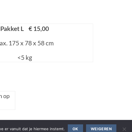
Pakket L € 15,00
ax. 175 x 78 x 58 cm
<5 kg
n op
e er vanuit dat je hiermee instemt.
OK
WEIGEREN