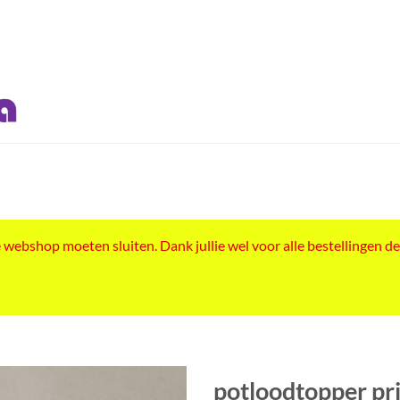
ebshop moeten sluiten. Dank jullie wel voor alle bestellingen de
potloodtopper pr