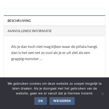
BESCHRIJVING
AANVULLENDE INFORMATIE
Als je dan toch niet mag kijken waar de piñata hangt,
dan is het wel net zo cool als je er uit ziet als een
grappig monster….
Van zacht materiaal en elastieken voor om de oren.
We gebruiken cookies om deze website zo soepel mogelijk te
laten draaien. Als je doorgaat met het gebruiken van de
website, gaan we er vanuit dat je hiermee instemt.
OK
WEIGEREN