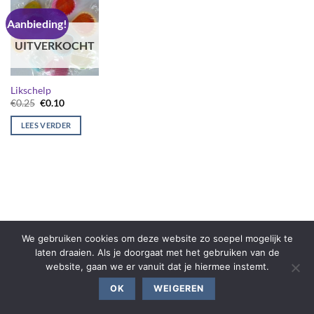
Aanbieding!
UITVERKOCHT
Likschelp
Oorspronkelijke
Huidige
€
0.25
€
0.10
prijs
prijs
was:
is:
LEES VERDER
€0.25.
€0.10.
We gebruiken cookies om deze website zo soepel mogelijk te
laten draaien. Als je doorgaat met het gebruiken van de
website, gaan we er vanuit dat je hiermee instemt.
OK
WEIGEREN