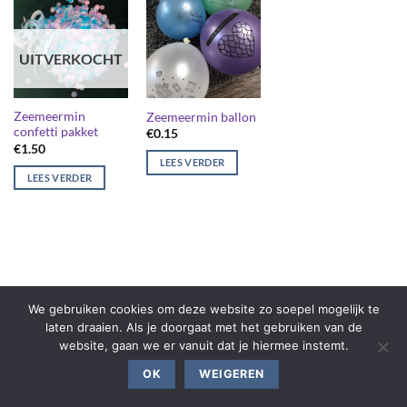
UITVERKOCHT
Zeemeermin
Zeemeermin ballon
confetti pakket
€
0.15
€
1.50
LEES VERDER
LEES VERDER
We gebruiken cookies om deze website zo soepel mogelijk te
laten draaien. Als je doorgaat met het gebruiken van de
website, gaan we er vanuit dat je hiermee instemt.
OK
WEIGEREN