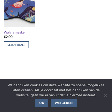
Walvis masker
€
2.00
LEES VERDER
We gebruiken cookies om deze website zo soepel mogelijk te
laten draaien. Als je doorgaat met het gebruiken van de
website, gaan we er vanuit dat je hiermee instemt.
OK
WEIGEREN