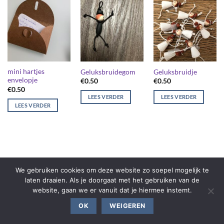
mini hartjes
Geluksbruidegom
Geluksbruidje
envelopje
€
0.50
€
0.50
€
0.50
LEES VERDER
LEES VERDER
LEES VERDER
We gebruiken cookies om deze website zo soepel mogelijk te
laten draaien. Als je doorgaat met het gebruiken van de
website, gaan we er vanuit dat je hiermee instemt.
OK
WEIGEREN