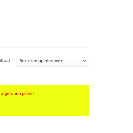
ultaat
 afgelopen jaren!