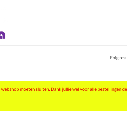
Enig res
ebshop moeten sluiten. Dank jullie wel voor alle bestellingen de