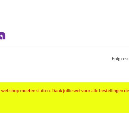
Enig res
ebshop moeten sluiten. Dank jullie wel voor alle bestellingen de