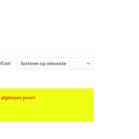
ultaat
 afgelopen jaren!