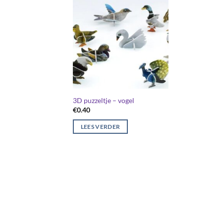
3D puzzeltje – vogel
€
0.40
LEES VERDER