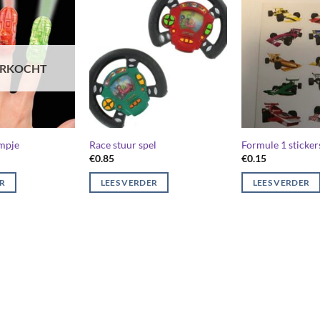
ERKOCHT
mpje
Race stuur spel
Formule 1 sticker
€
0.85
€
0.15
ER
LEES VERDER
LEES VERDER