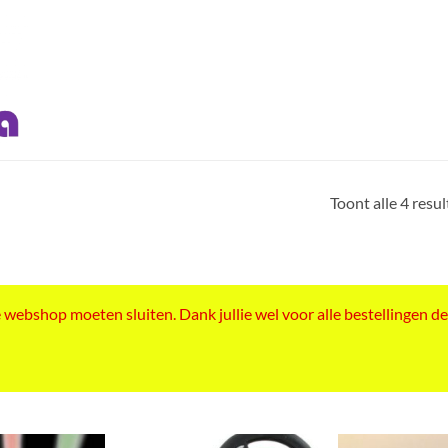
Toont alle 4 resu
ebshop moeten sluiten. Dank jullie wel voor alle bestellingen de