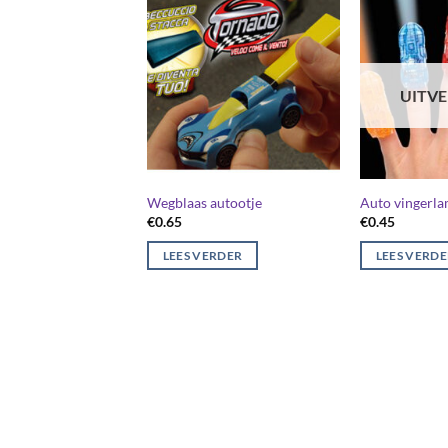
UITV
Wegblaas autootje
Auto vingerla
€
0.65
€
0.45
LEES VERDER
LEES VERD