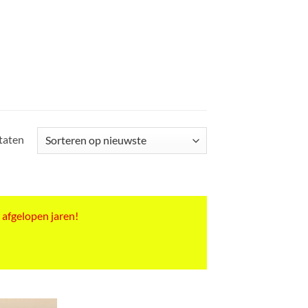
Gesorteerd
ltaten
op
nieuwste
 afgelopen jaren!