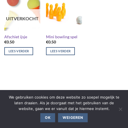
UITVERKOCHT
Afschiet ijsje
Mini bowling spel
€
0.50
€
0.50
LEES VERDER
LEES VERDER
We gebruiken cookies om deze website zo soepel mogelijk te
laten draaien. Als je doorgaat met het gebruiken van de
website, gaan we er vanuit dat je hiermee instemt.
OK
WEIGEREN