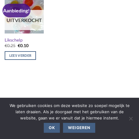
Aanbieding!
UITVERKOCHT
Likschelp
Oorspronkelijke
Huidige
€
0.25
€
0.10
prijs
prijs
was:
is:
LEES VERDER
€0.25.
€0.10.
We gebruiken cookies om deze website zo soepel mogelijk te
laten draaien. Als je doorgaat met het gebruiken van de
website, gaan we er vanuit dat je hiermee instemt.
OK
WEIGEREN