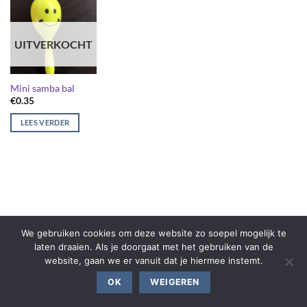
UITVERKOCHT
Mini samba bal
€
0.35
LEES VERDER
We gebruiken cookies om deze website zo soepel mogelijk te
laten draaien. Als je doorgaat met het gebruiken van de
website, gaan we er vanuit dat je hiermee instemt.
OK
WEIGEREN