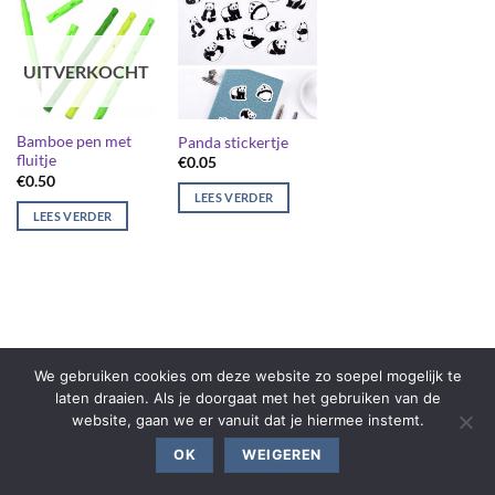
UITVERKOCHT
Bamboe pen met
Panda stickertje
fluitje
€
0.05
€
0.50
LEES VERDER
LEES VERDER
We gebruiken cookies om deze website zo soepel mogelijk te
laten draaien. Als je doorgaat met het gebruiken van de
website, gaan we er vanuit dat je hiermee instemt.
OK
WEIGEREN