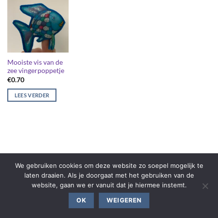
Mooiste vis van de
zee vingerpoppetje
€
0.70
LEES VERDER
We gebruiken cookies om deze website zo soepel mogelijk te
laten draaien. Als je doorgaat met het gebruiken van de
website, gaan we er vanuit dat je hiermee instemt.
OK
WEIGEREN