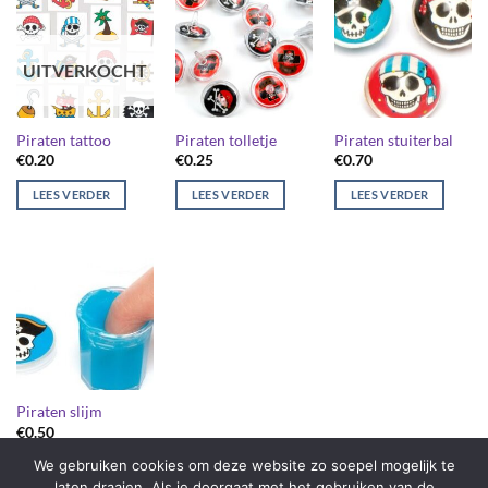
UITVERKOCHT
Piraten tattoo
Piraten tolletje
Piraten stuiterbal
€
0.20
€
0.25
€
0.70
LEES VERDER
LEES VERDER
LEES VERDER
Piraten slijm
€
0.50
We gebruiken cookies om deze website zo soepel mogelijk te
LEES VERDER
laten draaien. Als je doorgaat met het gebruiken van de