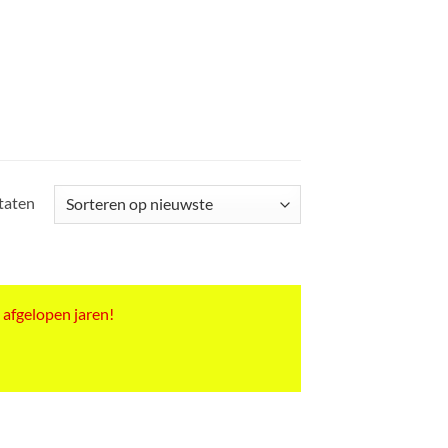
Gesorteerd
ltaten
op
nieuwste
 afgelopen jaren!