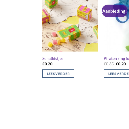
Aanbieding!
Schatkistjes
Piraten ring lo
Oorspr
H
€
0.20
€
0.35
€
0.20
prijs
pr
was:
is
LEES VERDER
LEES VERD
€0.35.
€