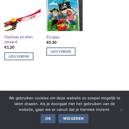
Opblaas piraten
Piraten
zwaard
€
0.30
€
1.20
LEES VERDER
LEES VERDER
We gebruiken cookies om deze website zo soepel mogelijk te
laten draaien. Als je doorgaat met het gebruiken van de
website, gaan we er vanuit dat je hiermee instemt.
OK
WEIGEREN