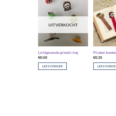
UITVERKOCHT
Lichtgevende griezel ring
Piraten boeke
€
0.50
€
0.35
LEES VERDER
LEES VERD