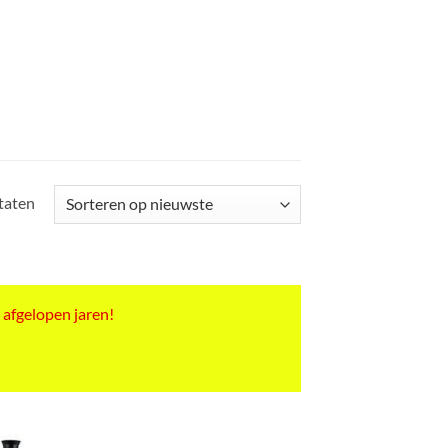
Gesorteerd
ltaten
op
nieuwste
 afgelopen jaren!