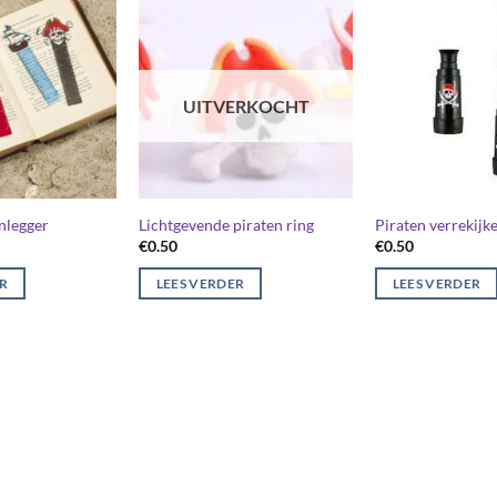
UITVERKOCHT
nlegger
Lichtgevende piraten ring
Piraten verrekijke
€
0.50
€
0.50
ER
LEES VERDER
LEES VERDER