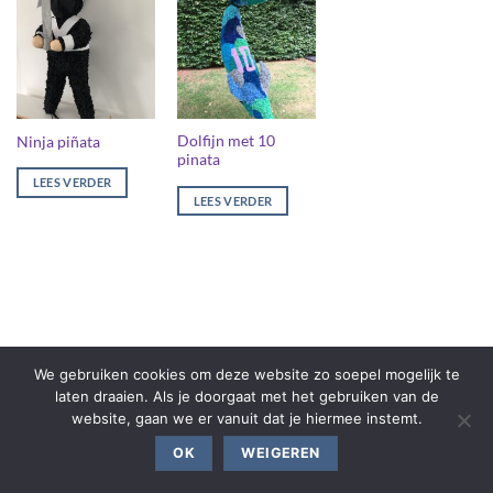
Dolfijn met 10
Ninja piñata
pinata
LEES VERDER
LEES VERDER
We gebruiken cookies om deze website zo soepel mogelijk te
laten draaien. Als je doorgaat met het gebruiken van de
website, gaan we er vanuit dat je hiermee instemt.
OK
WEIGEREN