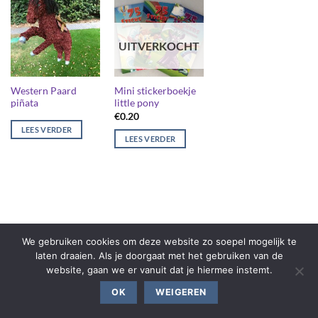
UITVERKOCHT
Western Paard
Mini stickerboekje
piñata
little pony
€
0.20
LEES VERDER
LEES VERDER
We gebruiken cookies om deze website zo soepel mogelijk te
laten draaien. Als je doorgaat met het gebruiken van de
website, gaan we er vanuit dat je hiermee instemt.
OK
WEIGEREN