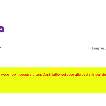
Enig res
”
ebshop moeten sluiten. Dank jullie wel voor alle bestellingen de