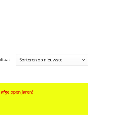
ultaat
 afgelopen jaren!