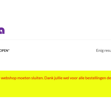
Enig res
OPEN”
ebshop moeten sluiten. Dank jullie wel voor alle bestellingen de