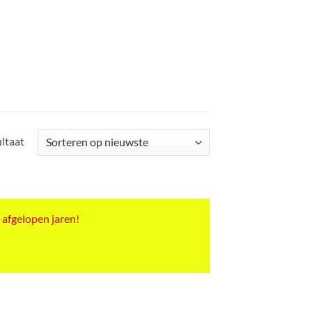
ultaat
 afgelopen jaren!