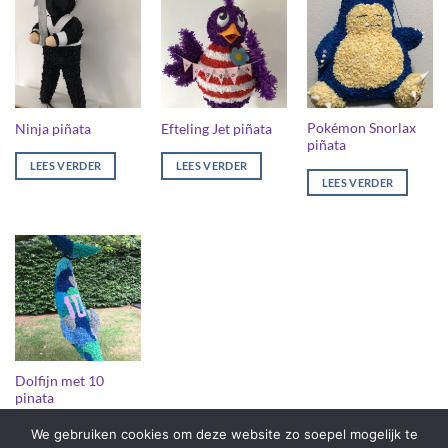
Pokémon Snorlax
Ninja piñata
Efteling Jet piñata
piñata
LEES VERDER
LEES VERDER
LEES VERDER
Dolfijn met 10
pinata
We gebruiken cookies om deze website zo soepel mogelijk te
LEES VERDER