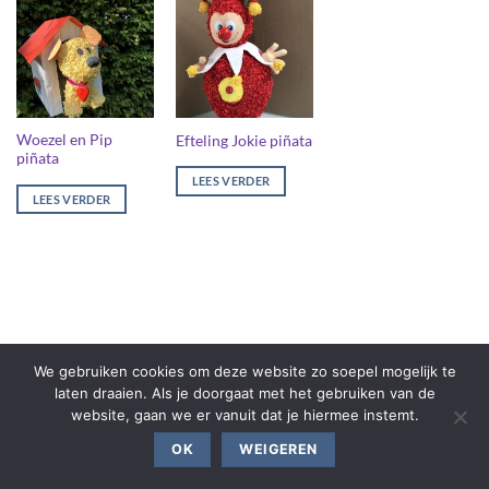
Woezel en Pip
Efteling Jokie piñata
piñata
LEES VERDER
LEES VERDER
We gebruiken cookies om deze website zo soepel mogelijk te
laten draaien. Als je doorgaat met het gebruiken van de
website, gaan we er vanuit dat je hiermee instemt.
OK
WEIGEREN