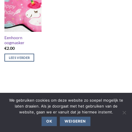
Eenhoorn
oogmasker
€
2.00
LEES VERDER
We gebruiken cookies om deze website zo soepel mogelijk te
laten draaien. Als je doorgaat met het gebruiken van de
website, gaan we er vanuit dat je hiermee instemt.
OK
WEIGEREN