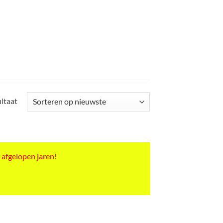
ultaat
 afgelopen jaren!