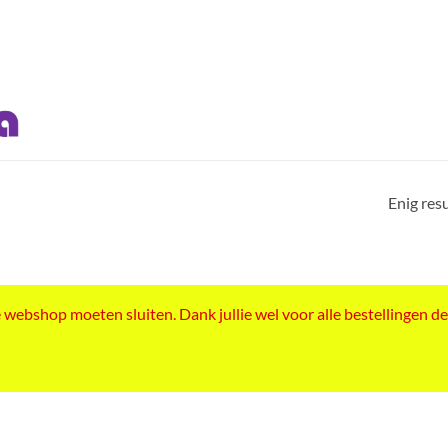
Enig res
ebshop moeten sluiten. Dank jullie wel voor alle bestellingen de