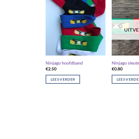
UITV
Ninjago hoofdband
Ninjago sleut
€
2.50
€
0.80
LEES VERDER
LEES VERD