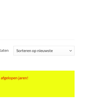
Gesorteerd
ltaten
op
nieuwste
 afgelopen jaren!