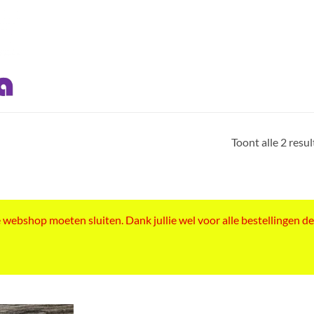
Toont alle 2 resu
ebshop moeten sluiten. Dank jullie wel voor alle bestellingen de