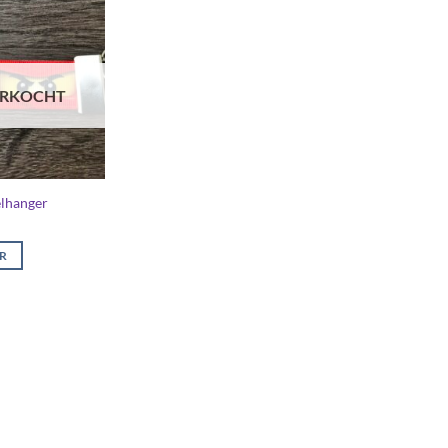
ERKOCHT
elhanger
ER