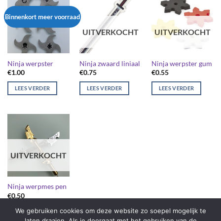
Binnenkort meer voorraad
UITVERKOCHT
UITVERKOCHT
Ninja werpster
Ninja zwaard liniaal
Ninja werpster gum
€
1.00
€
0.75
€
0.55
LEES VERDER
LEES VERDER
LEES VERDER
UITVERKOCHT
Ninja werpmes pen
€
0.50
We gebruiken cookies om deze website zo soepel mogelijk te
LEES VERDER
laten draaien. Als je doorgaat met het gebruiken van de