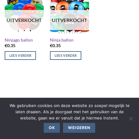
UITVERKOCHT
UITVERKOCHT
Ninjago ballon
Ninja ballon
€
0.35
€
0.35
LEES VERDER
LEES VERDER
We gebruiken cookies om deze website zo soepel mogelijk te
laten draaien. Als je doorgaat met het gebruiken van de
website, gaan we er vanuit dat je hiermee instemt.
OK
WEIGEREN