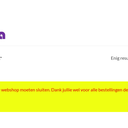
Enig res
”
ebshop moeten sluiten. Dank jullie wel voor alle bestellingen de