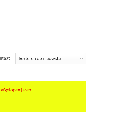
ultaat
 afgelopen jaren!