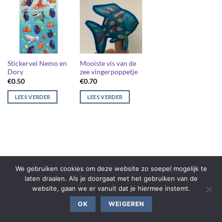
Stickervel Nemo en
Mooiste vis van de
Dory
zee vingerpoppetje
€
0.50
€
0.70
LEES VERDER
LEES VERDER
We gebruiken cookies om deze website zo soepel mogelijk te
laten draaien. Als je doorgaat met het gebruiken van de
website, gaan we er vanuit dat je hiermee instemt.
OK
WEIGEREN